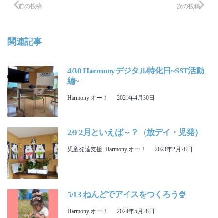
前の投稿
次の投稿
関連記事
4/30 Harmonyデジタル特化日~SST活動
編~
Harmony オー！
2021年4月30日
2/9 2月といえば～？（放デイ・児発）
児童発達支援
,
Harmony オー！
2023年2月28日
5/13 ねんどでアイスをつくろう🍨
Harmony オー！
2024年5月28日