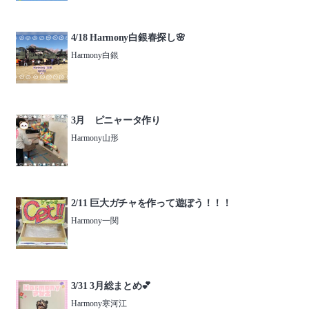
4/18 Harmony白銀春探し🌸
Harmony白銀
3月 ピニャータ作り
Harmony山形
2/11 巨大ガチャを作って遊ぼう！！！
Harmony一関
3/31 3月総まとめ💕
Harmony寒河江