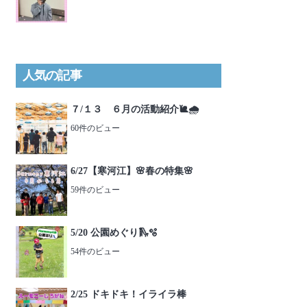
人気の記事
７/１３ ６月の活動紹介🐌🌧️
60件のビュー
6/27【寒河江】🌸春の特集🌸
59件のビュー
5/20 公園めぐり🛝🫧
54件のビュー
2/25 ドキドキ！イライラ棒