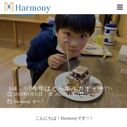
1/4 ✨?今年はとら年！ガオォー?✨
schedule
refresh
2022年1月31日
2022年1月31日
folder_open
Harmony オー！
こんにちは！Harmonyです！?