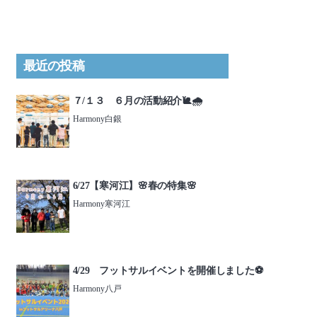
最近の投稿
７/１３ ６月の活動紹介🐌🌧️
Harmony白銀
6/27【寒河江】🌸春の特集🌸
Harmony寒河江
4/29 フットサルイベントを開催しました⚽️
Harmony八戸