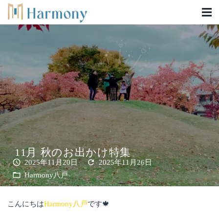
11月 秋のお出かけ特集
schedule
refresh
2025年11月20日
2025年11月26日
folder_open
Harmony八戸
こんにちは
Harmony八戸
です🍁