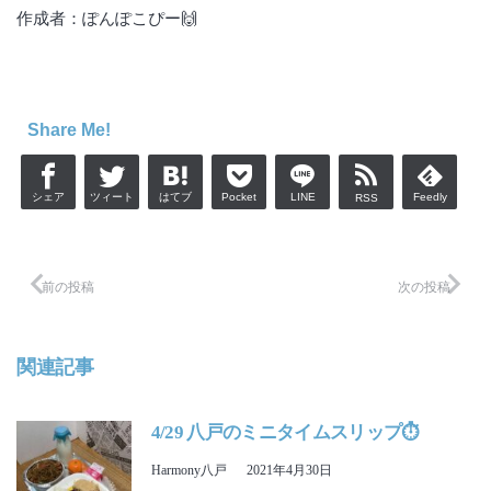
作成者：ぽんぽこぴー🙌
Share Me!
シェア
ツィート
はてブ
Pocket
LINE
Feedly
RSS
前の投稿
次の投稿
関連記事
4/29 八戸のミニタイムスリップ⏱
Harmony八戸
2021年4月30日