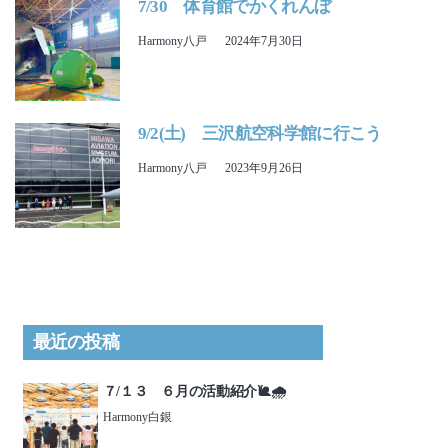
7/30 体育館でかくれんぼ
Harmony八戸
2024年7月30日
9/2(土) 三沢航空科学館に行こう
Harmony八戸
2023年9月26日
最近の投稿
７/１３ ６月の活動紹介🐌🌧️
Harmony白銀