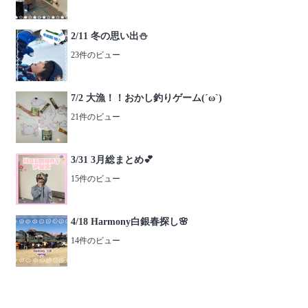
2/11 冬の思い出⛄️
23件のビュー
7/2 大漁！！おかし釣りゲーム(´ω`)
21件のビュー
3/31 3月総まとめ💕
15件のビュー
4/18 Harmony白銀春探し🌸
14件のビュー