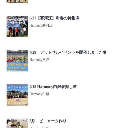
6/27【寒河江】🌸春の特集🌸
Harmony寒河江
4/29 フットサルイベントを開催しました⚽️
Harmony八戸
4/18 Harmony白銀春探し🌸
Harmony白銀
3月 ピニャータ作り