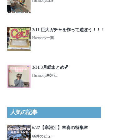
Harmony山形
2/11 巨大ガチャを作って遊ぼう！！！
Harmony一関
3/31 3月総まとめ💕
Harmony寒河江
人気の記事
6/27【寒河江】🌸春の特集🌸
66件のビュー