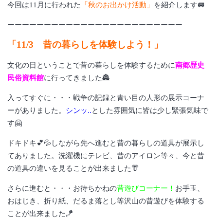
今回は11月に行われた
「秋のお出かけ活動」
を紹介します🚐
ーーーーーーーーーーーーーーーーーーーーーーーー
「11/3 昔の暮らしを体験しよう！」
文化の日ということで昔の暮らしを体験するために
南郷歴史
民俗資料館
に行ってきました🏯
入ってすぐに・・・戦争の記録と青い目の人形の展示コーナ
ーがありました。
シンッ..
とした雰囲気に皆は少し緊張気味で
す🤗
ドキドキ💕💦しながら先へ進むと昔の暮らしの道具が展示し
てありました。洗濯機にテレビ、昔のアイロン等々、今と昔
の道具の違いを見ることが出来ました👘
さらに進むと・・・お待ちかねの
昔遊びコーナー！
お手玉、
おはじき、折り紙、だるま落とし等沢山の昔遊びを体験する
ことが出来ました🪁