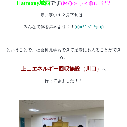
Harmony城西
です
(⋈◍＞◡＜◍)。✧♡
寒い寒い１２月下旬は…
みんなで体を温めよう！！
(((o(*ﾟ▽ﾟ*)o)))
ということで、社会科見学もできて足湯にも入ることができ
る、
上山エネルギー回収施設（川口）
へ
行ってきました！！