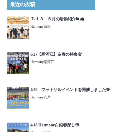
最近の投稿
７/１３ ６月の活動紹介🐌🌧️
Harmony白銀
6/27【寒河江】🌸春の特集🌸
Harmony寒河江
4/29 フットサルイベントを開催しました⚽️
Harmony八戸
4/18 Harmony白銀春探し🌸