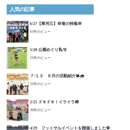
人気の記事
6/27【寒河江】🌸春の特集🌸
63件のビュー
5/20 公園めぐり🛝🫧
55件のビュー
７/１３ ６月の活動紹介🐌🌧️
53件のビュー
2/25 ドキドキ！イライラ棒
36件のビュー
4/29 フットサルイベントを開催しました⚽️