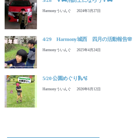
3/28 👩‍🚒消防士になろう👨‍🚒
Harmonyういんぐ
2024年3月27日
4/29 Harmony城西 四月の活動報告🌸
Harmonyういんぐ
2025年4月24日
5/20 公園めぐり🛝🫧
Harmonyういんぐ
2026年6月12日