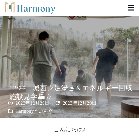
12/27 城西☆足湯♨＆エネルギー回収
施設見学🏭☆
schedule
refresh
2023年12月29日
2023年12月29日
folder_open
Harmonyういんぐ
こんにちは♪