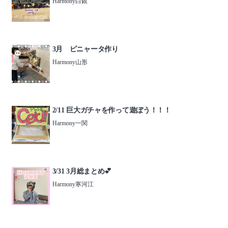
Harmony白銀
3月 ピニャータ作り
Harmony山形
2/11 巨大ガチャを作って遊ぼう！！！
Harmony一関
3/31 3月総まとめ💕
Harmony寒河江