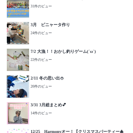
31件のビュー
3月 ピニャータ作り
24件のビュー
7/2 大漁！！おかし釣りゲーム(´ω`)
22件のビュー
2/11 冬の思い出⛄️
20件のビュー
3/31 3月総まとめ💕
14件のビュー
12/25 Harmonyオー！【クリスマスパーティー🎄