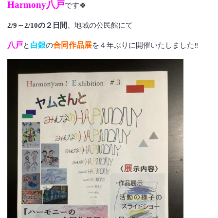
Harmony八戸
です🍀
2/9～2/10の２日間
、地域の公民館にて
八戸
白銀
合同作品展
と
の
を４年ぶりに開催いたしました‼