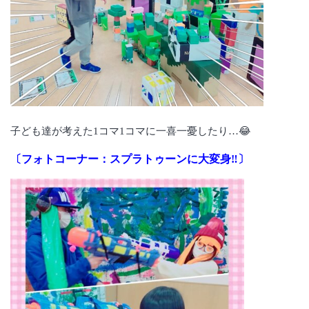
子ども達が考えた1コマ1コマに一喜一憂したり…😂
〔フォトコーナー：スプラトゥーンに大変身‼〕