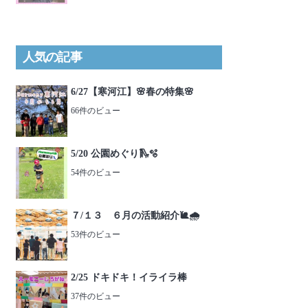
人気の記事
6/27【寒河江】🌸春の特集🌸
66件のビュー
5/20 公園めぐり🛝🫧
54件のビュー
７/１３ ６月の活動紹介🐌🌧️
53件のビュー
2/25 ドキドキ！イライラ棒
37件のビュー