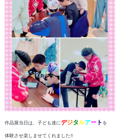
デ
ジ
タ
ル
ア
ー
ト
作品展当日は、子ども達に
を
体験させ楽しませてくれました‼