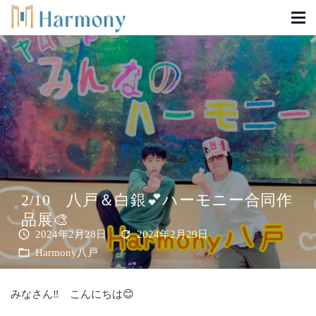
2/10 八戸＆白銀💕ハーモニー合同作
品展🎨
schedule
refresh
2024年2月28日
2024年2月29日
folder_open
Harmony八戸
みなさん‼ こんにちは😊