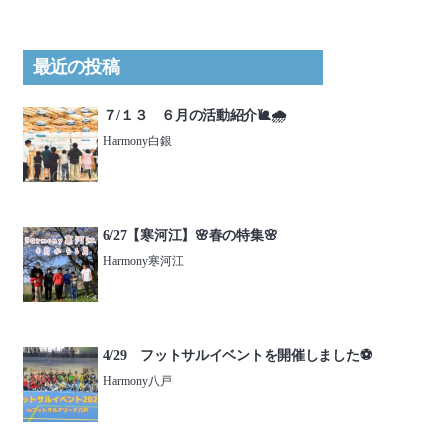
最近の投稿
７/１３ ６月の活動紹介🐌🌧️
Harmony白銀
6/27【寒河江】🌸春の特集🌸
Harmony寒河江
4/29 フットサルイベントを開催しました⚽️
Harmony八戸