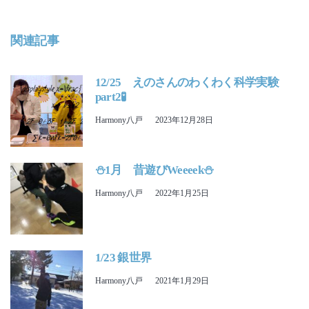
関連記事
12/25 えのさんのわくわく科学実験
part2🧪
Harmony八戸
2023年12月28日
⛄1月 昔遊びWeeeek⛄
Harmony八戸
2022年1月25日
1/23 銀世界
Harmony八戸
2021年1月29日