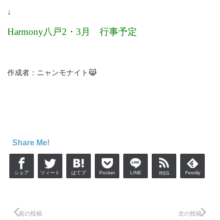
↓
Harmony八戸2・3月 行事予定
作成者：ニャンモナイト😹
Share Me!
シェア
ツィート
はてブ
Pocket
LINE
Feedly
RSS
前の投稿
次の投稿