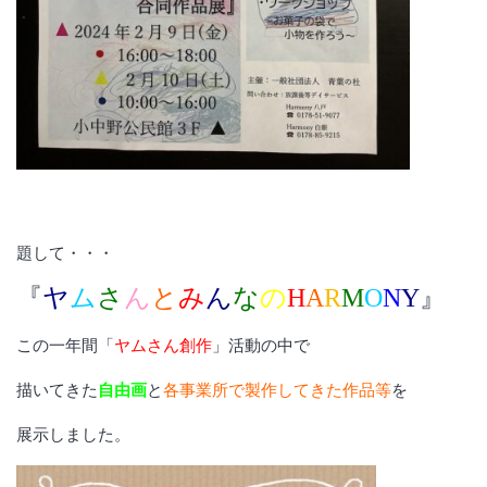
題して・・・
『
ヤ
ム
さ
ん
と
み
ん
な
の
H
A
R
M
O
N
Y
』
この一年間「
ヤムさん創作
」活動の中で
描いてきた
自由画
と
各事業所で製作してきた作品等
を
展示しました。