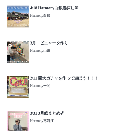
4/18 Harmony白銀春探し🌸
Harmony白銀
3月 ピニャータ作り
Harmony山形
2/11 巨大ガチャを作って遊ぼう！！！
Harmony一関
3/31 3月総まとめ💕
Harmony寒河江