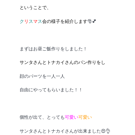
ということで、
ク
リ
ス
マ
ス
会の様子を紹介します
🎅💕
まずはお昼ご飯作りをしました！
サンタさんと
トナカイさんのパン作りをし
顔のパーツを一人一人
自由にやってもらいました！！
個性が出て、とっても
可愛い
可愛い
サンタさんとトナカイさんが出来ました😍👌