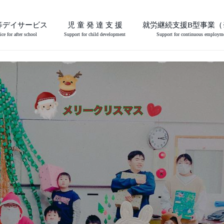
等デイサービス
児 童 発 達 支 援
就労継続支援B型事業（
ice for after school
Support for child development
Support for continuous employm