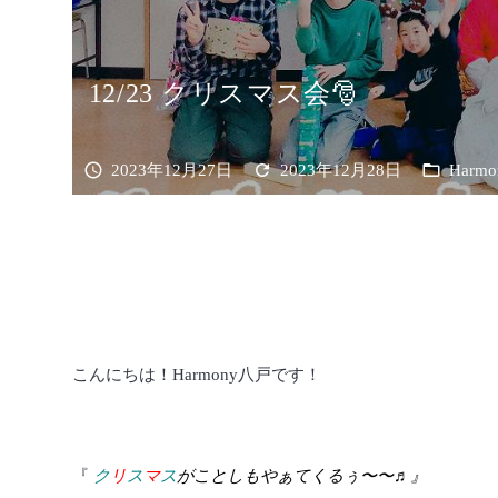
12/23 クリスマス会🎅
schedule
refresh
folder_open
2023年12月27日
2023年12月28日
Harm
こんにちは！Harmony八戸です！
『
ク
リ
ス
マ
ス
がことしもやぁてくるぅ〜〜♬』