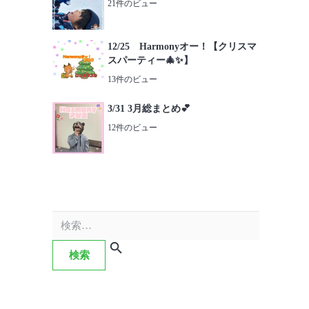
21件のビュー
12/25 Harmonyオー！【クリスマ
スパーティー🎄✨】
13件のビュー
3/31 3月総まとめ💕
12件のビュー
検
索: