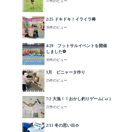
57件のビュー
2/25 ドキドキ！イライラ棒
36件のビュー
4/29 フットサルイベントを開催
しました⚽️
30件のビュー
3月 ピニャータ作り
25件のビュー
7/2 大漁！！おかし釣りゲーム(´ω`)
22件のビュー
2/11 冬の思い出⛄️