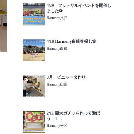
4/29 フットサルイベントを開催し
ました⚽️
Harmony八戸
4/18 Harmony白銀春探し🌸
Harmony白銀
3月 ピニャータ作り
Harmony山形
2/11 巨大ガチャを作って遊ぼ
う！！！
Harmony一関