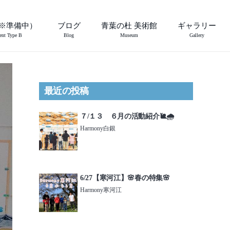
※準備中）
ブログ
青葉の杜 美術館
ギャラリー
ent Type B
Blog
Museum
Gallery
最近の投稿
７/１３ ６月の活動紹介🐌🌧️
Harmony白銀
6/27【寒河江】🌸春の特集🌸
Harmony寒河江