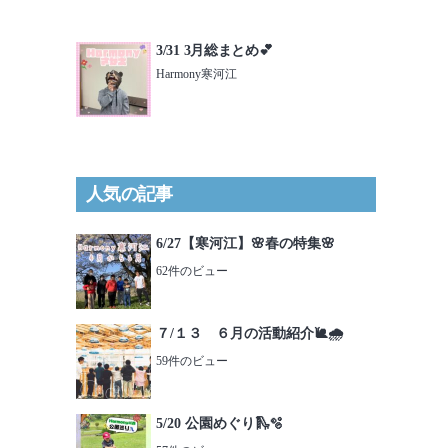
3/31 3月総まとめ💕
Harmony寒河江
人気の記事
6/27【寒河江】🌸春の特集🌸
62件のビュー
７/１３ ６月の活動紹介🐌🌧️
59件のビュー
5/20 公園めぐり🛝🫧