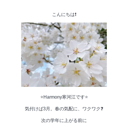
こんにちは❗️
⭐️Harmony寒河江です⭐️
気付けば3月。春の気配に、ワクワク❓
次の学年に上がる前に