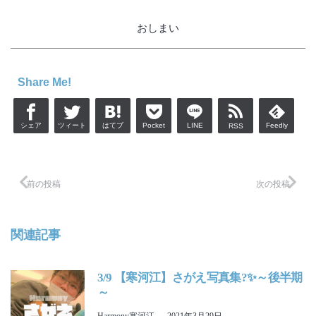
おしまい
Share Me!
シェア
ツィート
はてブ
Pocket
LINE
Feedly
RSS
前の投稿
次の投稿
関連記事
3/9 【寒河江】さがえ写真集?✨～後半期
～