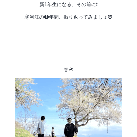
新1年生になる、その前に❗️
寒河江の❶年間、振り返ってみましょ🌸
春🌸