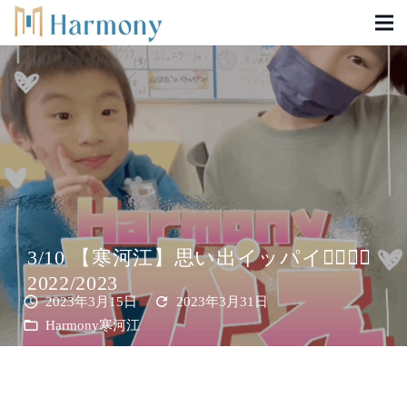
3/10 【寒河江】思い出イッパイ✊🏻❤️‍🔥
2022/2023
schedule
refresh
2023年3月15日
2023年3月31日
folder_open
Harmony寒河江