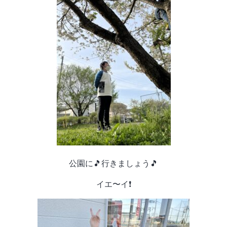
公園に🎵行きましょう🎵
イエ〜イ❗️