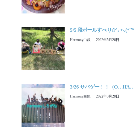
5/5 段ボールすべり✩°｡⋆⸜(*˙꒳˙
Harmony白銀
2022年5月26日
3/26 サバゲー！！（O…HA
Harmony白銀
2022年3月28日