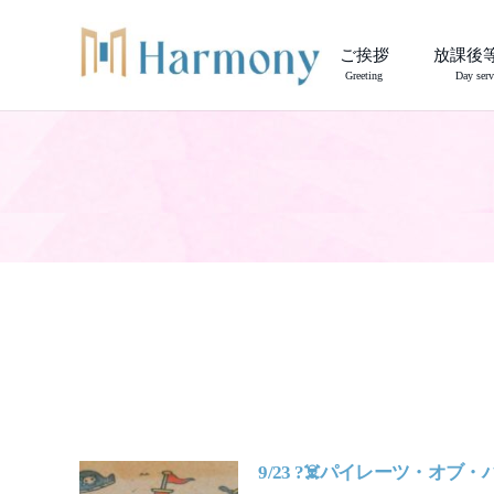
ご挨拶
放課後
Greeting
Day serv
9/23 ?‍☠️パイレーツ・オブ