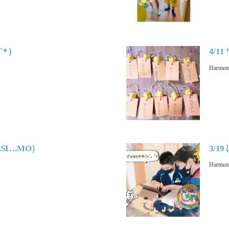
* )
4/1
Harmo
…SI…MO）
3/1
Harmo