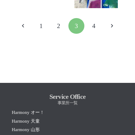
1
2
3
4
Service Office
事業所一覧
Harmony オー！
Harmony 天童
Harmony 山形