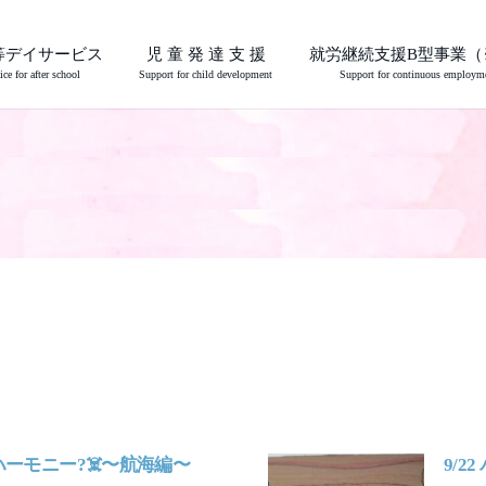
等デイサービス
児 童 発 達 支 援
就労継続支援B型事業（
ice for after school
Support for child development
Support for continuous employm
・ハーモニー?‍☠️〜航海編〜
9/