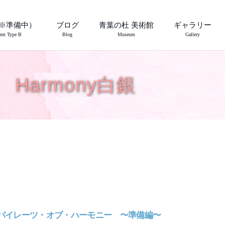
※準備中）
ブログ
青葉の杜 美術館
ギャラリー
ent Type B
Blog
Museum
Gallery
Harmony白銀
22 パイレーツ・オブ・ハーモニー 〜準備編〜