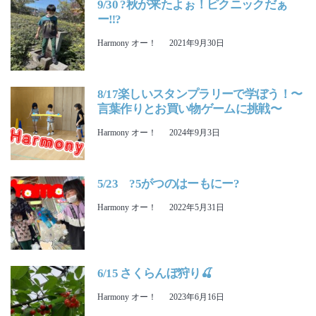
9/30 ?秋が来たよぉ！ピクニックだぁ
ー‼?
Harmony オー！
2021年9月30日
8/17楽しいスタンプラリーで学ぼう！〜
言葉作りとお買い物ゲームに挑戦〜
Harmony オー！
2024年9月3日
5/23 ?5がつのはーもにー?
Harmony オー！
2022年5月31日
6/15 さくらんぼ狩り🍒
Harmony オー！
2023年6月16日