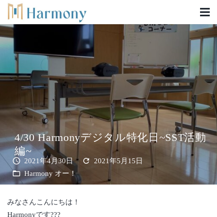
4/30 Harmonyデジタル特化日~SST活動
編~
schedule
refresh
2021年4月30日
2021年5月15日
folder_open
Harmony オー！
みなさんこんにちは！
Harmonyです???