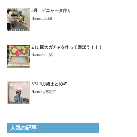
3月 ピニャータ作り
Harmony山形
2/11 巨大ガチャを作って遊ぼう！！！
Harmony一関
3/31 3月総まとめ💕
Harmony寒河江
人気の記事