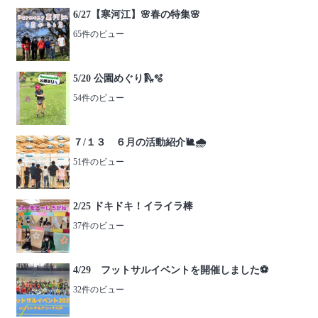
6/27【寒河江】🌸春の特集🌸
65件のビュー
5/20 公園めぐり🛝🫧
54件のビュー
７/１３ ６月の活動紹介🐌🌧️
51件のビュー
2/25 ドキドキ！イライラ棒
37件のビュー
4/29 フットサルイベントを開催しました⚽️
32件のビュー