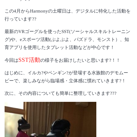
この4月からHarmonyの土曜日は、デジタルに特化した活動を
行っています??
最新のVRゴーグルを使ったSST(ソーシャルスキルトレーニン
グ)や、eスポーツ活動(ぷよぷよ、パズドラ、モンスト）、知
育アプリを使用したタブレット活動などが中心です！
SST活動
今回は
の様子をお届けしたいと思います?！！
はじめに、イルカ?やペンギン?が登場する水族館のデモムー
ビーで、楽しみながら臨場感・立体感に慣れていきます?！
次に、その内容についても簡単に整理していきます???