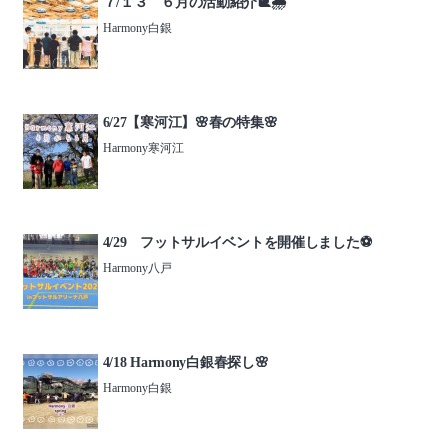
７/１３ ６月の活動紹介🐌🌧️
Harmony白銀
6/27【寒河江】🌸春の特集🌸
Harmony寒河江
4/29 フットサルイベントを開催しました⚽️
Harmony八戸
4/18 Harmony白銀春探し🌸
Harmony白銀