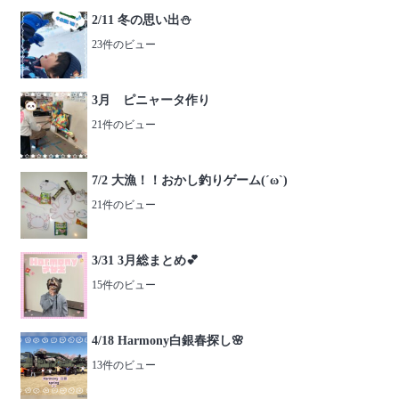
2/11 冬の思い出⛄️
23件のビュー
3月 ピニャータ作り
21件のビュー
7/2 大漁！！おかし釣りゲーム(´ω`)
21件のビュー
3/31 3月総まとめ💕
15件のビュー
4/18 Harmony白銀春探し🌸
13件のビュー