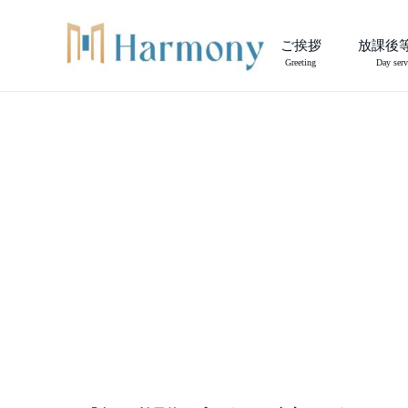
ご挨拶
放課後
Greeting
Day serv