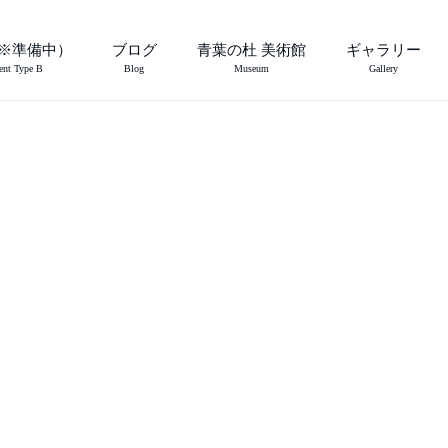
※準備中）
ブログ
青葉の杜 美術館
ギャラリー
ent Type B
Blog
Museum
Gallery