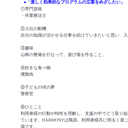
●「楽しく効果的なプログラムの立案をめざしたい」
◆
①専門資格
・作業療法士
②入社の動機
自分の知識が活かせる仕事を続けていきたいと思い、入
③趣味
山林の整備を行なって、遊び場を作ること。
④好きな食べ物
燻製肉
⑤子どもの頃の夢
警察官
⑥ひとこと
利用者様の行動や特性を理解し、支援の中でどう取り組
ています。HARMONYは職員、利用者様共に明るく
場です。