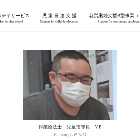
等デイサービス
児 童 発 達 支 援
就労継続支援B型事業（
ice for after school
Support for child development
Support for continuous employm
作業療法士 児童指導員 Y.E
Harmony八戸 所属