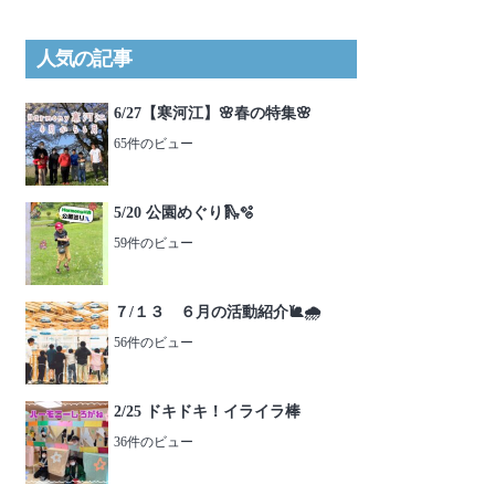
人気の記事
6/27【寒河江】🌸春の特集🌸
65件のビュー
5/20 公園めぐり🛝🫧
59件のビュー
７/１３ ６月の活動紹介🐌🌧️
56件のビュー
2/25 ドキドキ！イライラ棒
36件のビュー