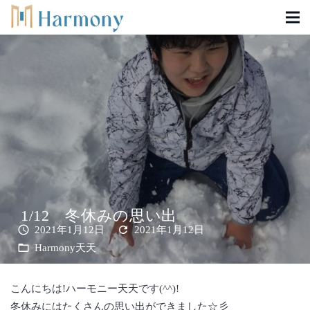
1/12 冬休みの思い出
schedule
refresh
2021年1月12日
2021年1月12日
folder_open
Harmony天天
こんにちは!ハーモニー天天です(^^)!
冬休みにはたくさんの思い出ができました☆彡