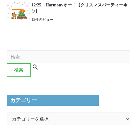
12/25 Harmonyオー！【クリスマスパーティー🎄
✨】
13件のビュー
検
索:
カテゴリー
カ
テ
ゴ