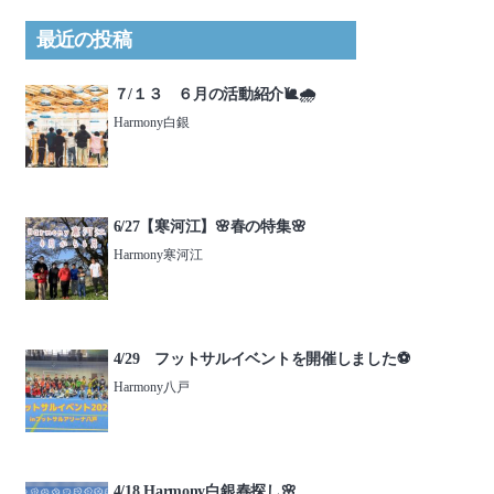
最近の投稿
７/１３ ６月の活動紹介🐌🌧️
Harmony白銀
6/27【寒河江】🌸春の特集🌸
Harmony寒河江
4/29 フットサルイベントを開催しました⚽️
Harmony八戸
4/18 Harmony白銀春探し🌸