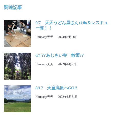
関連記事
9/7 天天うどん屋さん🥚🐇＆レスキュ
ー隊！！
Harmony天天
2024年9月28日
6/4 ??あじさい寺 散策??
Harmony天天
2022年6月27日
8/17 天童高原へGO!!
Harmony天天
2022年8月31日