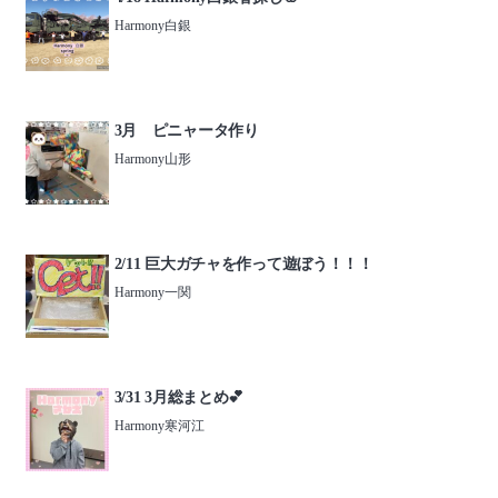
Harmony白銀
3月 ピニャータ作り
Harmony山形
2/11 巨大ガチャを作って遊ぼう！！！
Harmony一関
3/31 3月総まとめ💕
Harmony寒河江