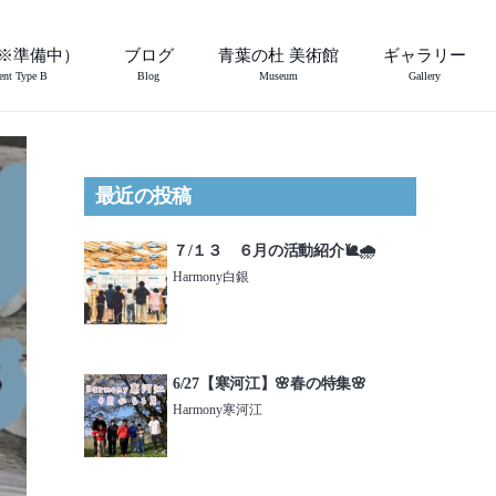
※準備中）
ブログ
青葉の杜 美術館
ギャラリー
ent Type B
Blog
Museum
Gallery
最近の投稿
７/１３ ６月の活動紹介🐌🌧️
Harmony白銀
6/27【寒河江】🌸春の特集🌸
Harmony寒河江