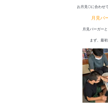
お月見🌕に合わせて
月見バ
月見バーガーと
まず、最初