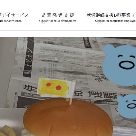
等デイサービス
児 童 発 達 支 援
就労継続支援B型事業（
ice for after school
Support for child development
Support for continuous employm