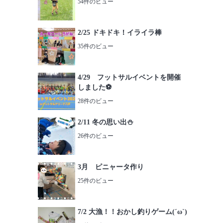
54件のビュー
2/25 ドキドキ！イライラ棒
35件のビュー
4/29 フットサルイベントを開催
しました⚽️
28件のビュー
2/11 冬の思い出⛄️
26件のビュー
3月 ピニャータ作り
25件のビュー
7/2 大漁！！おかし釣りゲーム(´ω`)