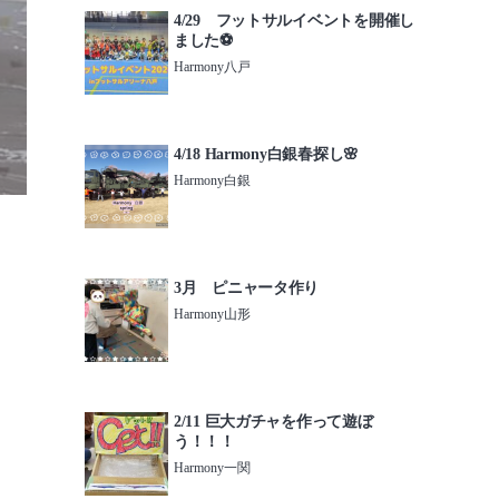
4/29 フットサルイベントを開催し
ました⚽️
Harmony八戸
4/18 Harmony白銀春探し🌸
Harmony白銀
3月 ピニャータ作り
Harmony山形
2/11 巨大ガチャを作って遊ぼ
う！！！
Harmony一関