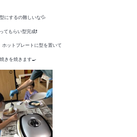
型にするの難しいな💦
ってもらい型完成❗️
、ホットプレートに型を置いて
焼きを焼きます🍳