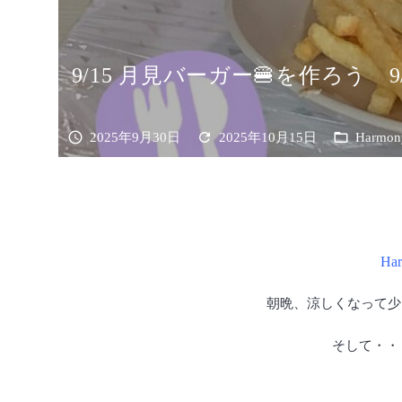
9/15 月見バーガー🍔を作ろう 
schedule
refresh
folder_open
2025年9月30日
2025年10月15日
Harmo
Ha
朝晩、涼しくなって少
そして・・