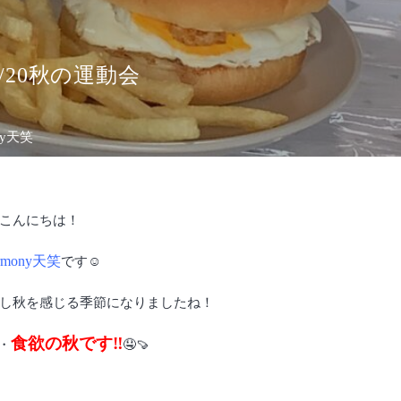
9/20秋の運動会
ny天笑
こんにちは！
rmony天笑
です☺️
し秋を感じる季節になりましたね！
食欲の秋です‼️
・
🤤🍠