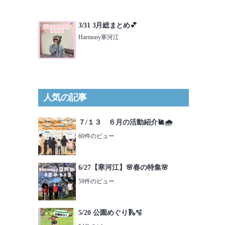
3/31 3月総まとめ💕
Harmony寒河江
人気の記事
７/１３ ６月の活動紹介🐌🌧️
60件のビュー
6/27【寒河江】🌸春の特集🌸
59件のビュー
5/20 公園めぐり🛝🫧