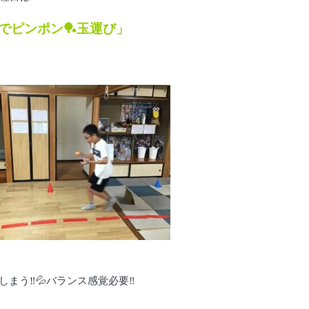
でピンポン🏓玉運び」
まう‼️💦バランス感覚必要‼️