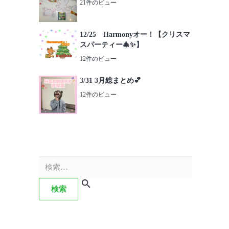
21件のビュー
12/25 Harmonyオー！【クリスマ
スパーティー🎄✨】
12件のビュー
3/31 3月総まとめ💕
12件のビュー
検
索: