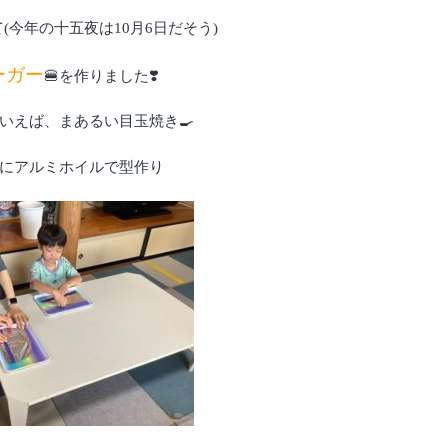
(今年の十五夜は10月6日だそう)
ーガー
🍔を作りました❣️
いえば、まあるい目玉焼き🍳
にアルミホイルで型作り