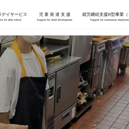
等デイサービス
児 童 発 達 支 援
就労継続支援B型事業（
ice for after school
Support for child development
Support for continuous employm