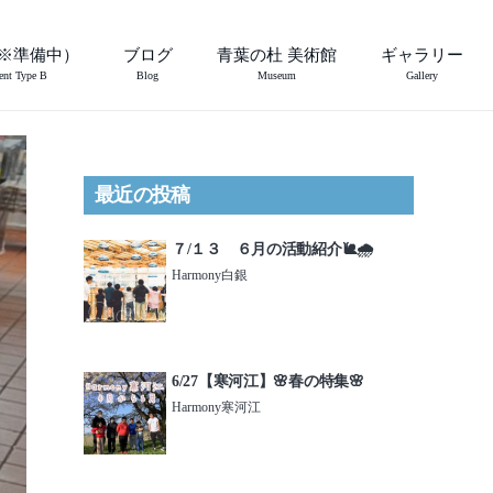
※準備中）
ブログ
青葉の杜 美術館
ギャラリー
ent Type B
Blog
Museum
Gallery
最近の投稿
７/１３ ６月の活動紹介🐌🌧️
Harmony白銀
6/27【寒河江】🌸春の特集🌸
Harmony寒河江