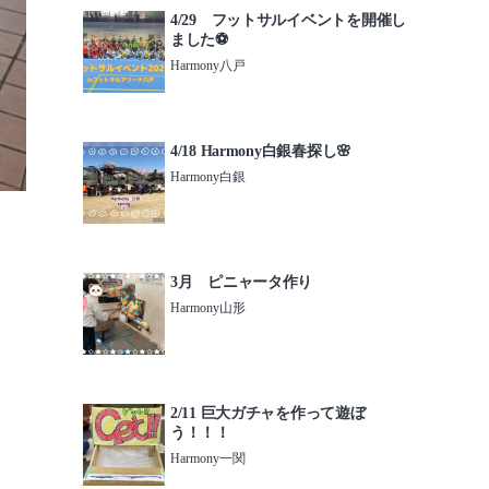
4/29 フットサルイベントを開催し
ました⚽️
Harmony八戸
4/18 Harmony白銀春探し🌸
Harmony白銀
3月 ピニャータ作り
Harmony山形
2/11 巨大ガチャを作って遊ぼ
う！！！
Harmony一関