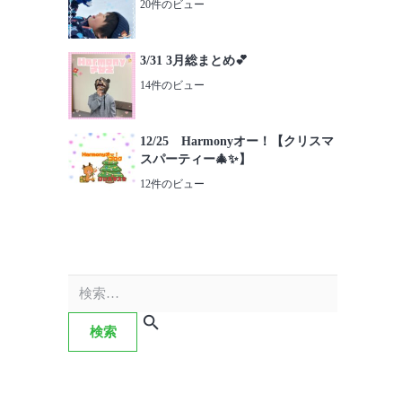
20件のビュー
3/31 3月総まとめ💕
14件のビュー
12/25 Harmonyオー！【クリスマ
スパーティー🎄✨】
12件のビュー
検
索: