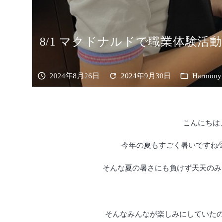
8/1 マクドナルドで職業体験活動
schedule
refresh
folder_open
2024年8月26日
2024年9月30日
Harmon
こんにちは
今年の夏もすごく暑いですね
そんな夏の暑さにも負けず天天のみ
そんなみんなが楽しみにしていた