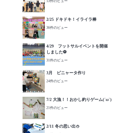
53件のビュー
2/25 ドキドキ！イライラ棒
36件のビュー
4/29 フットサルイベントを開催
しました⚽️
31件のビュー
3月 ピニャータ作り
24件のビュー
7/2 大漁！！おかし釣りゲーム(´ω`)
21件のビュー
2/11 冬の思い出⛄️