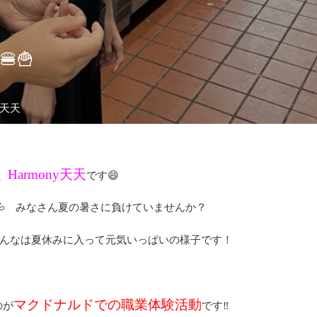
🍟
y天天
Harmony天天
、
です😄
💦 みなさん夏の暑さに負けていませんか？
んなは夏休みに入って元気いっぱいの様子です！
マクドナルドでの職業体験活動
のが
です‼