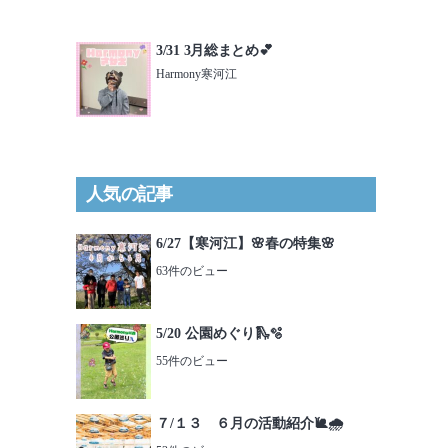
3/31 3月総まとめ💕
Harmony寒河江
人気の記事
6/27【寒河江】🌸春の特集🌸
63件のビュー
5/20 公園めぐり🛝🫧
55件のビュー
７/１３ ６月の活動紹介🐌🌧️